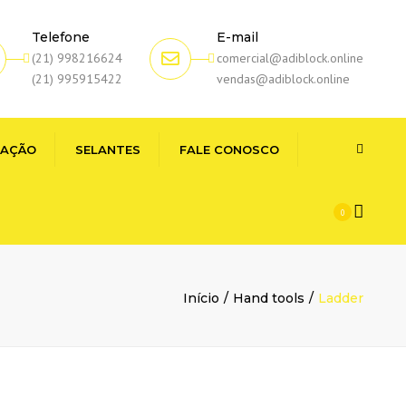
Telefone
E-mail
(21) 998216624
comercial@adiblock.online
(21) 995915422
vendas@adiblock.online
Search
ZAÇÃO
SELANTES
FALE CONOSCO
ES
SELANTES PARA JUNTAS
0
DE DILATAÇÃO
NTES
Início
Hand tools
Ladder