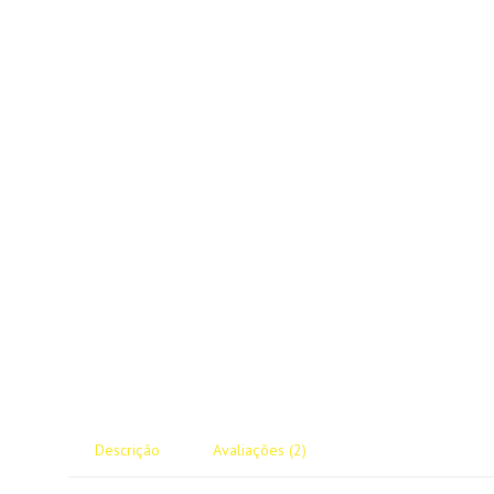
INIBIDORES DE
CORROSÃO
LIGANTES E COLAS
PLASTIFICANTES
SELANTES PARA JUNTAS
DE DILATAÇÃO
HIDROREPELENTES
IMPERMEABILIZANTES
Descrição
Avaliações (2)