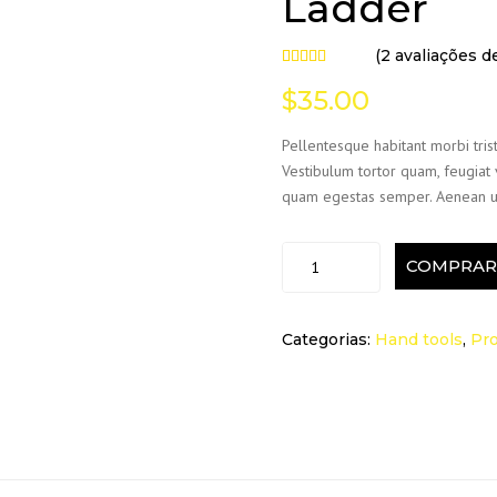
Ladder
(
2
avaliações de
Avaliado
2
$
35.00
como
4.50
de 5,
com
Pellentesque habitant morbi tris
baseado
Vestibulum tortor quam, feugiat v
em
quam egestas semper. Aenean ultr
avaliações
de
clientes
COMPRAR
Categorias:
Hand tools
,
Pro