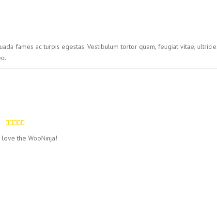
uada fames ac turpis egestas. Vestibulum tortor quam, feugiat vitae, ultric
eo.
Avaliação
 I love the WooNinja!
5
de 5
o