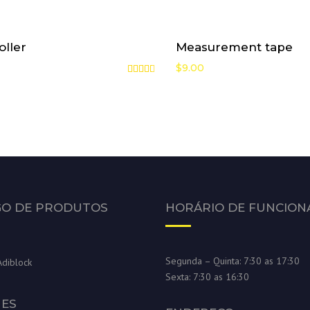
oller
Measurement tape
$
9.00
Avaliação
4.50
de 5
GO DE PRODUTOS
HORÁRIO DE FUNCIO
Segunda – Quinta: 7:30 as 17:30
Adiblock
Sexta: 7:30 as 16:30
NES