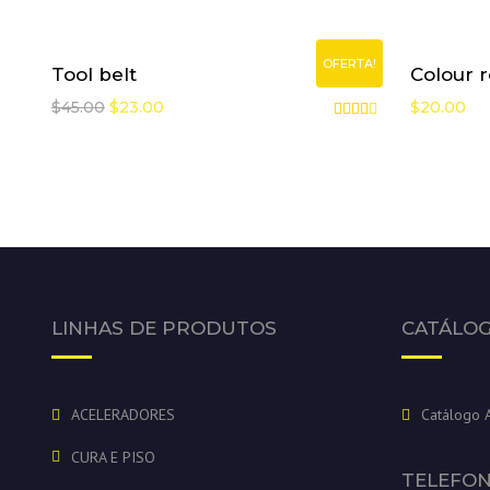
OFERTA!
Tool belt
Colour r
$
45.00
$
23.00
$
20.00
Avaliação
4.00
de 5
LINHAS DE PRODUTOS
CATÁLO
ACELERADORES
Catálogo 
CURA E PISO
TELEFO