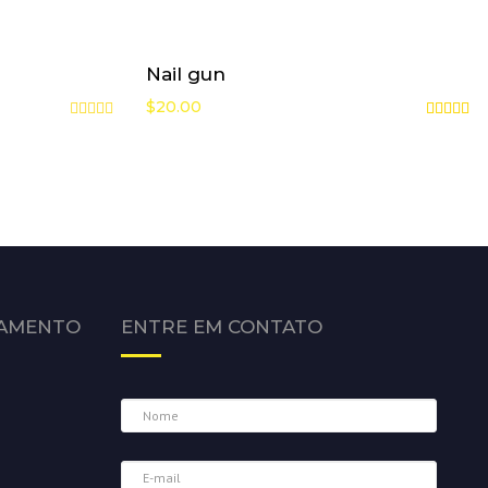
Nail gun
$
20.00
Avaliação
Avaliação
0
5.00
de
de 5
5
NAMENTO
ENTRE EM CONTATO