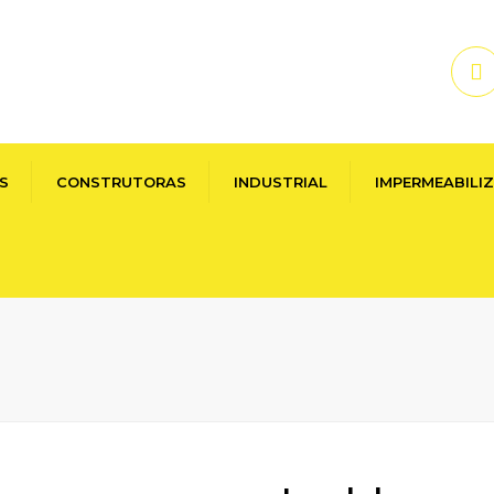
S
CONSTRUTORAS
INDUSTRIAL
IMPERMEABILI
OCOS
DESMOLDANTES
EPÓXIS
HIDROREPELENT
PLASTIFICANTES
INIBIDORES DE
IMPERMEABILIZA
CORROSÃO
CURA E PISOS
GROUTES
HIDROREPELENTES
RETARDADORES